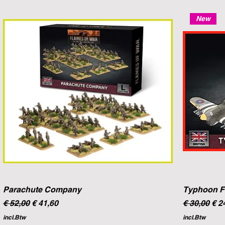
New
Parachute Company
Typhoon F
Normale prijs
Verkoopprijs
Normale pr
Ver
€ 52,00
€ 41,60
€ 30,00
€ 2
incl.Btw
incl.Btw