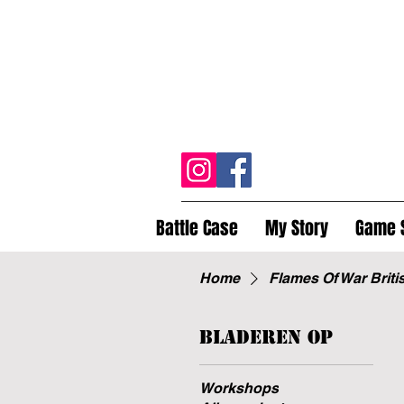
Battle Case
My Story
Game 
Home
Flames Of War Briti
Bladeren op
Workshops