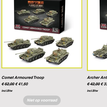
Comet Armoured Troop
Archer Ant
Normale prijs
Verkoopprijs
Normale pr
Ver
€ 52,00
€ 41,60
€ 42,00
€ 3
incl.Btw
incl.Btw
Niet op voorraad