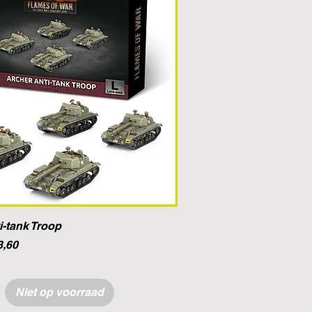
i-tank Troop
ijs
koopprijs
3,60
Niet op voorraad