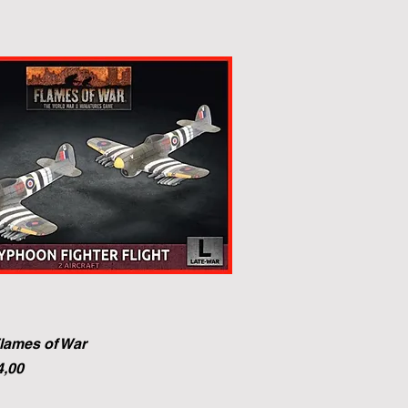
lames of War
ijs
koopprijs
4,00