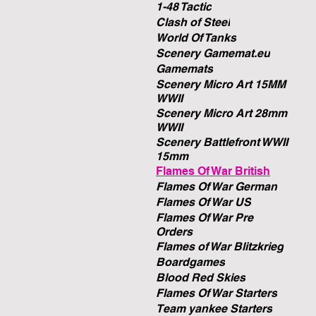
1-48 Tactic
Clash of Steel
World Of Tanks
Scenery Gamemat.eu
Gamemats
Scenery Micro Art 15MM
WWII
Scenery Micro Art 28mm
WWII
Scenery Battlefront WWII
15mm
Flames Of War British
Flames Of War German
Flames Of War US
Flames Of War Pre
Orders
Flames of War Blitzkrieg
Boardgames
Blood Red Skies
Flames Of War Starters
Team yankee Starters