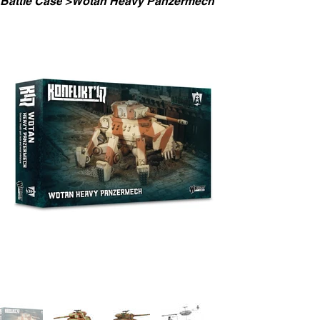
Battle Case
>
Wotan Heavy Panzermech