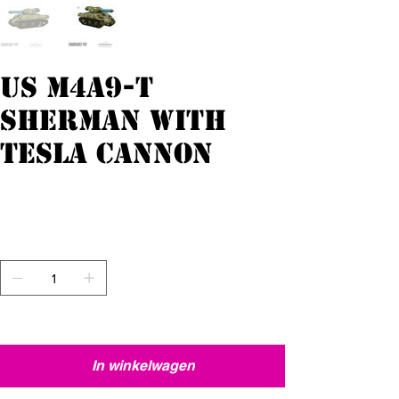
US M4A9-T
Sherman with
Tesla Cannon
Originele
Verkoopprijs
€ 48,00
€ 38,40
prijs
incl.Btw
Aantal
Nog maar 1 op voorraad
In winkelwagen