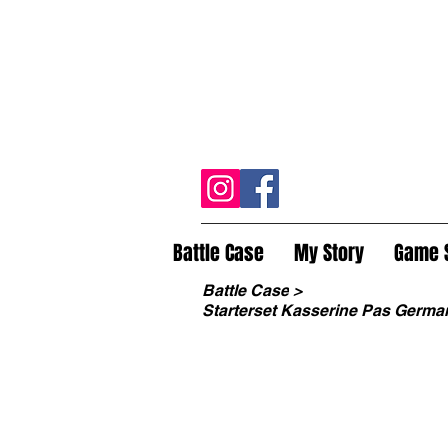
Battle Case
My Story
Game 
Battle Case
>
Starterset Kasserine Pas Germa