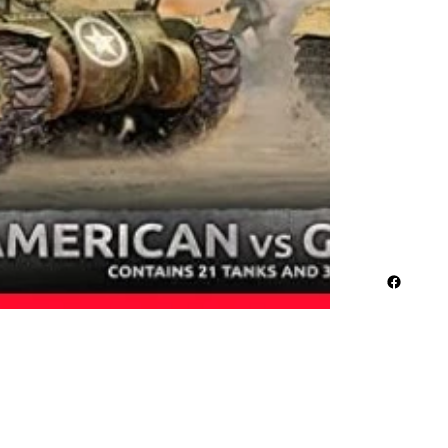
Kasseri
Starter
About th
Mid War 
America
German 
Complet
Unit Car
Guide