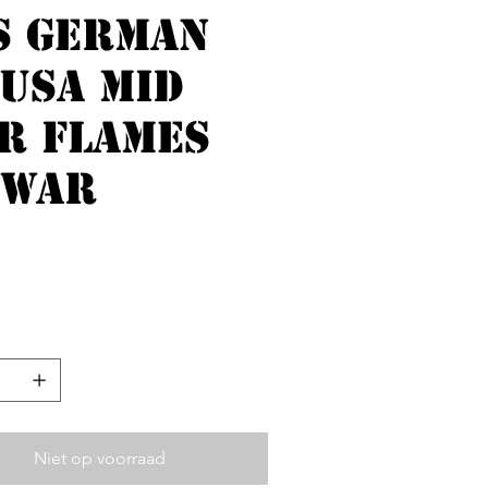
s German
 USA Mid
r Flames
 War
Productcode
code:
Backorder
Backorder
erkoopprijs
€ 52,00
Niet op voorraad