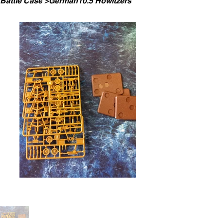
Battle Case
>
German10.5 Howitzers