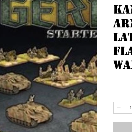
Ka
Ar
La
Fl
Wa
Originele
€ 110,00
prijs
incl.Btw
Aantal