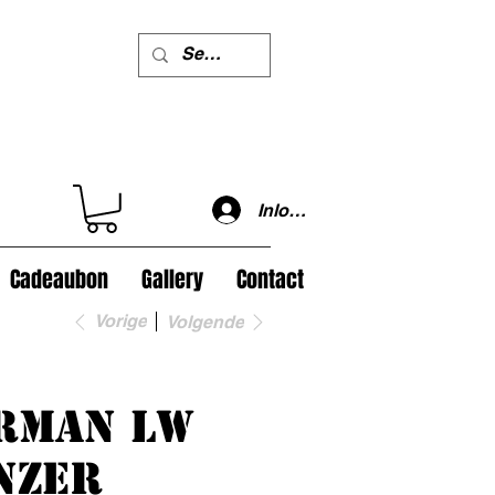
Inloggen
Cadeaubon
Gallery
Contact
Vorige
Volgende
rman LW
nzer