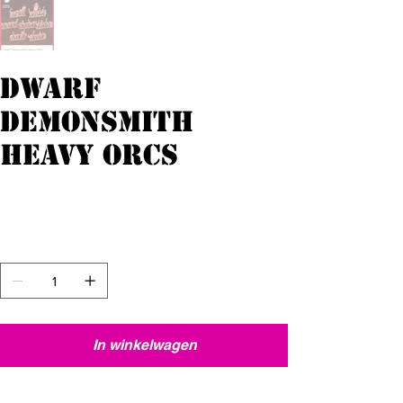
Dwarf
Demonsmith
Heavy Orcs
Originele
Verkoopprijs
€ 15,00
€ 13,50
prijs
incl.Btw
Aantal
In winkelwagen