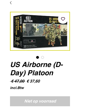
US Airborne (D-
Day) Platoon
Normale
Verkoopprijs
 € 47,00 
€ 37,60
prijs
incl.Btw
Niet op voorraad