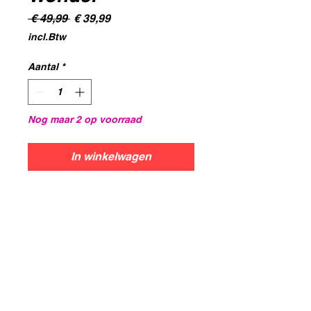
Normale
Verkoopprijs
 € 49,99 
€ 39,99
prijs
incl.Btw
Aantal
*
Nog maar 2 op voorraad
In winkelwagen
Star Wars – Slag om
Hoth - tactisch
miniaturengeve
Star Wars – Slag om Hoth
, een
spannend
miniaturengevechtspel
voor 2–4 spelers
van
Days of
Wonder
, laat je strategische