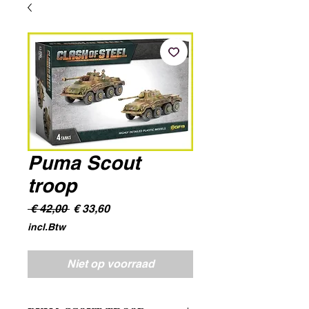
Puma Scout
troop
Normale
Verkoopprijs
 € 42,00 
€ 33,60
prijs
incl.Btw
Niet op voorraad