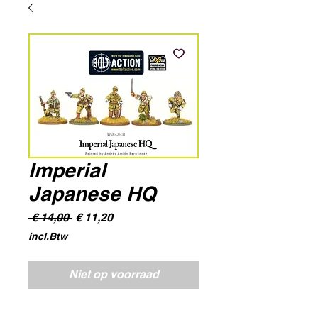
Imperial
Japanese HQ
Normale
Verkoopprijs
 € 14,00 
€ 11,20
prijs
incl.Btw
Niet op voorraad