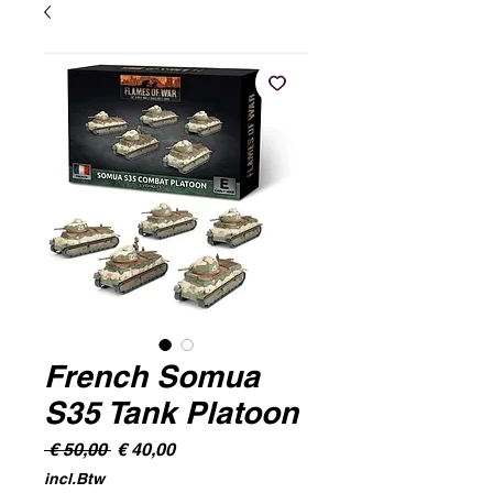
French Somua
S35 Tank Platoon
Normale
Verkoopprijs
 € 50,00 
€ 40,00
prijs
incl.Btw