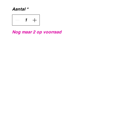
Aantal
*
Nog maar 2 op voorraad
In winkelwagen
Blackmushroomworkshop@gmail.com